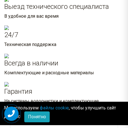
Выезд технического специалиста
В удобное для вас время
24/7
Техническая поддержка
Всегда в наличии
Комплектующие и расходные материалы
Гарантия
На системы водоочистки и комплектующие
Мы используем
файлы cookie
, чтобы улучшить сайт
Похожие товары:
для Вас
Понятно