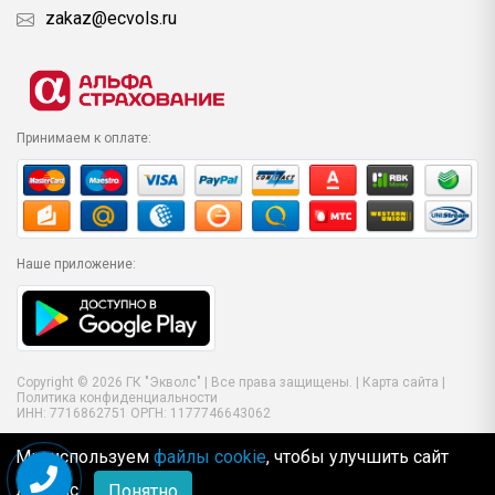
zakaz@ecvols.ru
Принимаем к оплате:
Наше приложение:
Copyright © 2026 ГК "Экволс" | Все права защищены. |
Карта сайта
|
Политика конфиденциальности
ИНН: 7716862751 ОРГН: 1177746643062
Мы используем
файлы cookie
, чтобы улучшить сайт
для Вас
Понятно