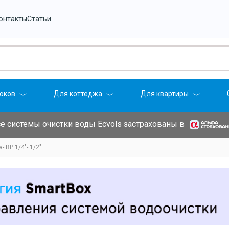
онтакты
Статьи
оков
Для коттеджа
Для квартиры
е системы очистки воды Ecvols застрахованы в
- ВР 1/4"- 1/2"