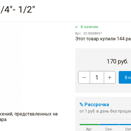
4"- 1/2"
В наличии
Арт.: 02.00008457
Этот товар купили 144 ра
170
руб.
В 
% Рассрочка
от 1 руб. в день без проц
жений, представленных на
ара.
Авг.
Сен.
Окт