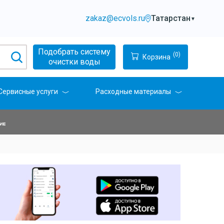
zakaz@ecvols.ru
Татарстан
▼
Подобрать систему
(0)
Корзина
очистки воды
Сервисные услуги
Расходные материалы