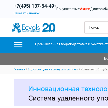
+7(495) 137-54-49
▼
Акции
Дилерам
К
Покупателям
▼
Заказать звонок
Промышленная водоподготовка и очистка ст
Вс
Главная
Водопроводная арматура и фитинги
Коннектор JG трубка